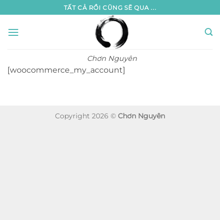
Bỏ
TẤT CẢ RỒI CŨNG SẼ QUA ...
qua
nội
dung
Chơn Nguyên
[woocommerce_my_account]
Copyright 2026 ©
Chơn Nguyên