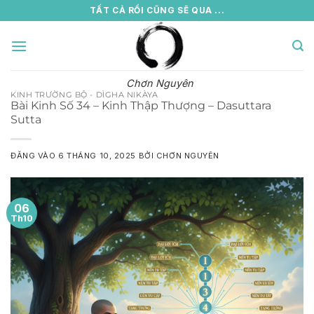
Bỏ
TẤT CẢ RỒI CŨNG SẼ QUA ...
qua
nội
dung
Chơn Nguyên
KINH TRƯỜNG BỘ - DÌGHA NIKÀYA
Bài Kinh Số 34 – Kinh Thập Thượng – Dasuttara
Sutta
ĐĂNG VÀO
6 THÁNG 10, 2025
BỞI
CHƠN NGUYÊN
06
Th10