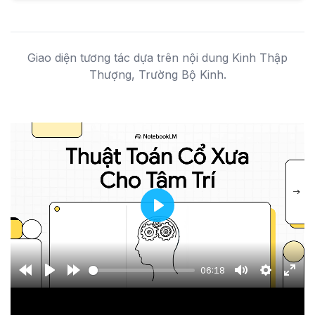
Giao diện tương tác dựa trên nội dung Kinh Thập
Thượng, Trường Bộ Kinh.
Play
06:18
Rewind
Play
Forward
Mute
Settings
Ente
10s
10s
full