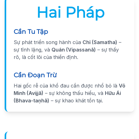
Hai Pháp
Cần Tu Tập
Sự phát triển song hành của
Chỉ (Samatha)
–
sự tĩnh lặng, và
Quán (Vipassanā)
– sự thấy
rõ, là cốt lõi của thiền định.
Cần Đoạn Trừ
Hai gốc rễ của khổ đau cần được nhổ bỏ là
Vô
Minh (Avijjā)
– sự không thấu hiểu, và
Hữu Ái
(Bhava-taṇhā)
– sự khao khát tồn tại.