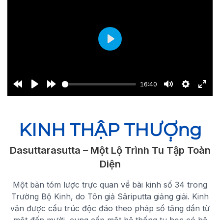
Play
16:40
Rewind
Play
Forward
Mute
Settings
Ente
10s
10s
full
KINH THẬP THƯỢ̣ng
Dasuttarasutta – Một Lộ Trình Tu Tập Toàn
Diện
Một bản tóm lược trực quan về bài kinh số 34 trong
Trường Bộ Kinh, do Tôn giả Sāriputta giảng giải. Kinh
văn được cấu trúc độc đáo theo pháp số tăng dần từ