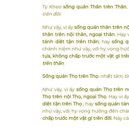
Tỳ Kheo
sống quán Thân trên Thân
trên đời
.
Như vậy, vị ấy
sống quán thân trên nộ
thân trên nội thân, ngoại thân
. Hay 
tánh diệt tận trên thân
; hay
sống q
chánh niệm như vậy, với hy vọng hướ
tựa, không chấp trước một vật gì trê
trên thân
.
Sống quán Thọ trên Thọ
,
nhiệt tâm, ti
Như vậy, vị ấy
sống quán Thọ trên n
Thọ trên nội Thọ, ngoại Thọ
. Hay vị ấ
diệt tận trên Thọ
; hay
sống quán tán
như vậy, với hy vọng hướng đến chán
chấ
p trư
ớc một vật gì trên đời
. Này c