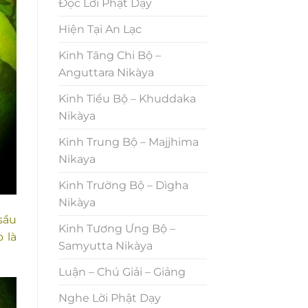
Đọc Lời Phật Dạy
Hiện Tại An Lạc
Kinh Tăng Chi Bộ –
Anguttara Nikàya
Kinh Tiểu Bộ – Khuddaka
Nikàya
Kinh Trung Bộ – Majjhima
Nikaya
Kinh Trường Bộ – Dìgha
Nikàya
sầu
Kinh Tương Ưng Bộ –
 là
Samyutta Nikàya
Luận – Chú Giải – Giảng
Nghe Lời Phật Dạy