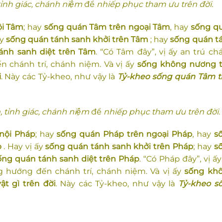
ỉnh giác, chánh niệm
để
nhiếp phục tham ưu trên đời
.
ội Tâm
; hay
sống quán Tâm trên ngoại Tâm
, hay
sống q
ấy
sống quán tánh sanh khởi trên Tâm
; hay
sống quán t
ánh sanh diệt trên Tâm
. “Có Tâm đây”, vị ấy an trú ch
n chánh trí, chánh niệm. Và vị ấy
số
ng không nương 
i
. Này các Tỷ-kheo, như vậy là
Tỷ-kheo sống quán Tâm t
, tỉnh giác, chánh niệm
để
nhiếp phục tham ưu trên đời
.
nội Pháp
; hay
sống quán Pháp trên ngoại Pháp
, hay
s
p
. Hay vị ấy
sống quán tánh sanh khởi trên Pháp
; hay
s
ống quán tánh sanh diệt trên Pháp
. “Có Pháp đây”, vị ấ
g hướng đến chánh trí, chánh niệm. Và vị ấy
số
ng kh
ật gì trên đời
. Này các Tỷ-kheo, như vậy là
Tỷ-kheo s