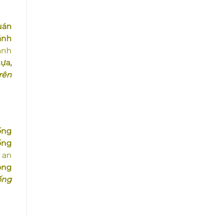
uán
ánh
ánh
t
ựa,
rên
ống
ống
y an
ông
ống