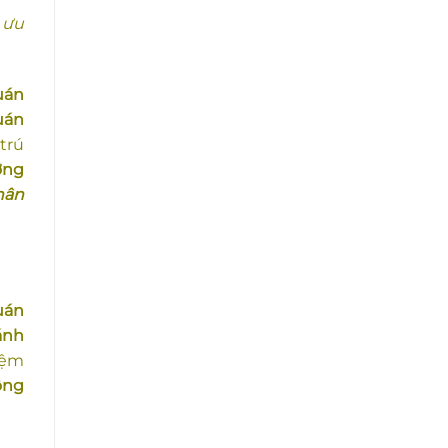
 ưu
uán
uán
trú
ơng
hân
uán
ánh
iệm
ông