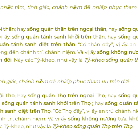
,
nhiệt tâm, tỉnh giác, chánh niệm
để
nhiếp phục tham
i thân
; hay
sống quán thân trên ngoại thân
, hay
sống q
vị ấy
sống quán tánh sanh khởi trên thân
; hay
sống q
uán tánh sanh diệt trên thân
. “Có thân đây”, vị ấy an 
ng đến chánh trí, chánh niệm. Và vị ấy
sống không nư
n đời
. Này các Tỷ-kheo, như vậy là
Tỷ-kheo sống quán t
̉nh giác, chánh niệm
để
nhiếp phục tham ưu trên đời
.
ội Thọ
; hay
sống quán Thọ trên ngoại Thọ
, hay
sống q
y
sống quán tánh sanh khởi trên Thọ
; hay
sống quán t
h sanh diệt trên Thọ
. “Có Thọ đây”, vị ấy an trú chánh n
h trí, chánh niệm. Và vị ấy
số
ng không nương t
ựa, kh
ác Tỷ-kheo, như vậy là
Tỷ-kheo sống quán Thọ trên Thọ
.