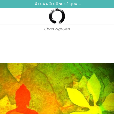
TẤT CẢ RỒI CŨNG SẼ QUA ...
Chơn Nguyên