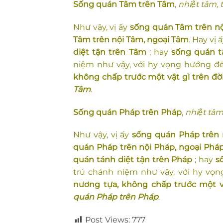
Sống quán Tâm trên Tâm
,
nhiệt tâm, t
Như vậy, vị ấy
sống quán Tâm trên n
Tâm trên nội Tâm, ngoại Tâm
. Hay vị 
diệt tận trên Tâm
; hay
sống quán t
niệm như vậy, với hy vọng hướng đế
không chấ
p trư
ớc một vật gì trên đờ
Tâm
.
Sống quán Pháp trên Pháp
,
nhiệt tâm
Như vậy, vị ấy
sống quán Pháp trên 
quán Pháp trên nội Pháp, ngoại Phá
quán tánh diệt tận trên Pháp
; hay
s
trú chánh niệm như vậy, với hy vọn
nương t
ựa, không chấ
p trư
ớc một v
quán Pháp trên Pháp
.
Post Views:
777