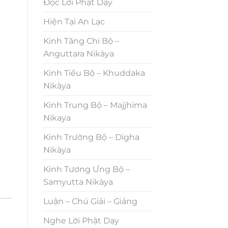
Đọc Lời Phật Dạy
Hiện Tại An Lạc
Kinh Tăng Chi Bộ –
Anguttara Nikàya
Kinh Tiểu Bộ – Khuddaka
Nikàya
Kinh Trung Bộ – Majjhima
Nikaya
Kinh Trường Bộ – Dìgha
Nikàya
Kinh Tương Ưng Bộ –
Samyutta Nikàya
Luận – Chú Giải – Giảng
Nghe Lời Phật Dạy