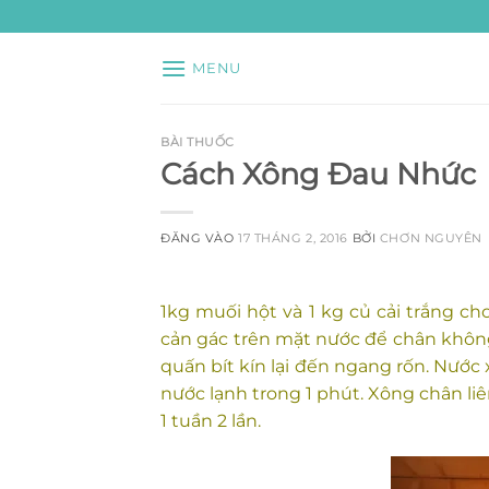
Bỏ
qua
nội
MENU
dung
BÀI THUỐC
Cách Xông Đau Nhức
ĐĂNG VÀO
17 THÁNG 2, 2016
BỞI
CHƠN NGUYÊN
1kg muối hột và 1 kg củ cải trắng cho
cản gác trên mặt nước để chân khôn
quấn bít kín lại đến ngang rốn. Nước
nước lạnh trong 1 phút. Xông chân liê
1 tuần 2 lần.