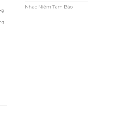
Nhạc Niệm Tam Bảo
1kg
ng
a