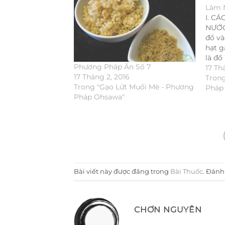
Làm 
I. C
NƯỚC
đổ và
hạt g
là đổ 
Phương Pháp Ăn Số 7
nguội
17 Th
17 Tháng 2, 2016
nào uố
Trong
Trong "Gạo Lứt Muối Mè - Phương
Pháp
Pháp Ohsawa"
Bài viết này được đăng trong
Bài Thuốc
. Đán
CHƠN NGUYÊN