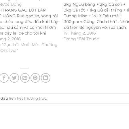
Nước Uống
2kg Ngưu báng + 2kg Củ sen +
ÁCH RANG GẠO LỨT LÀM
3kg Cà rốt + 1kg Củ cải trắng + 
 UỐNG Rửa gạo sơ, xong rồi
Tương Miso + ½ lít Dầu mè +
o chảo rang đều đến khi thấy
300gram Gừng. Cách thứ 1: Nhữ
ạo nâu sẫm và có mùi thơm
củ trên để nguyên vỏ, rửa sạch,
ra đậy lại để cho tới khi
ngâm nước muối 10 phút. Vớt r
17 Tháng 2, 2016
, để vào lọ thủy tinh, ngày
áng 2, 2016
để cho ráo, cắt…
Trong "Bài Thuốc"
ng lấy ra. II.…
 "Gạo Lứt Muối Mè - Phương
 Ohsawa"
h dấu
liên kết thường trực
.