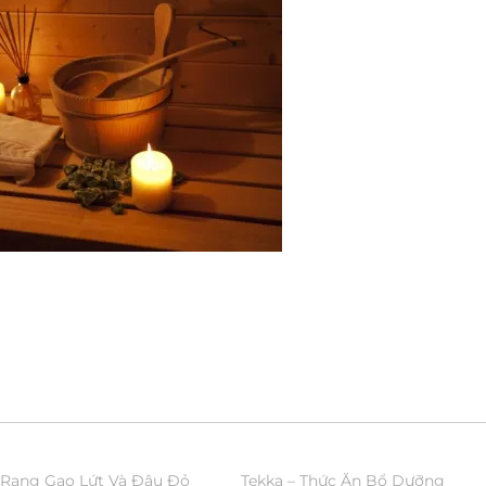
 Rang Gạo Lứt Và Đậu Đỏ
Tekka – Thức Ăn Bổ Dưỡng