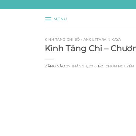
Bỏ
qua
nội
MENU
dung
KINH TĂNG CHI BỘ - ANGUTTARA NIKÀYA
Kinh Tăng Chi – Chươn
ĐĂNG VÀO
27 THÁNG 1, 2016
BỞI
CHƠN NGUYÊN