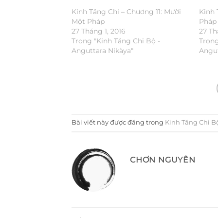
Kinh Tăng Chi – Chương 11: Mười
Kinh 
Một Pháp
Pháp
27 Tháng 1, 2016
27 Th
Trong "Kinh Tăng Chi Bộ -
Trong
Anguttara Nikàya"
Angut
Bài viết này được đăng trong
Kinh Tăng Chi B
CHƠN NGUYÊN