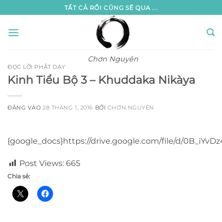
Bỏ
TẤT CẢ RỒI CŨNG SẼ QUA ...
qua
nội
dung
Chơn Nguyên
ĐỌC LỜI PHẬT DẠY
Kinh Tiểu Bộ 3 – Khuddaka Nikàya
ĐĂNG VÀO
28 THÁNG 1, 2016
BỞI
CHƠN NGUYÊN
{google_docs}https://drive.google.com/file/d/0B_
Post Views:
665
Chia sẻ: