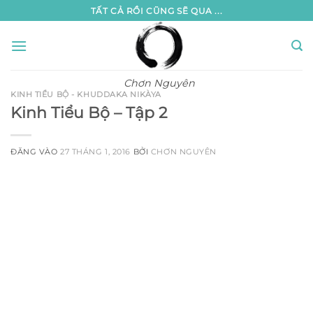
Bỏ
TẤT CẢ RỒI CŨNG SẼ QUA ...
qua
nội
dung
Chơn Nguyên
KINH TIỂU BỘ - KHUDDAKA NIKÀYA
Kinh Tiểu Bộ – Tập 2
ĐĂNG VÀO
27 THÁNG 1, 2016
BỞI
CHƠN NGUYÊN