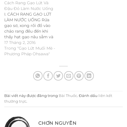
Cách Rang Gạo Lứt Và
lệ 4…
Đậu Đỏ Làm Nước Uống
I. CÁCH RANG GẠO LỨT
LÀM NƯỚC UỐNG Rửa
gạo sơ, xong rồi đổ vào
chảo rang đều đến khi
thấy hạt gạo nâu sẫm và
có mùi thơm là đổ ra đậy
17 Tháng 2, 2016
lại để cho tới khi nguội,
Trong "Gạo Lứt Muối Mè -
để vào lọ thủy tinh, ngày
Phương Pháp Ohsawa"
nào uống lấy ra. II.…
Bài viết này được đăng trong
Bài Thuốc
. Đánh dấu
liên kết
thường trực
.
CHƠN NGUYÊN