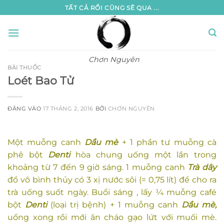
Bỏ
TẤT CẢ RỒI CŨNG SẼ QUA ...
qua
nội
dung
Chơn Nguyên
BÀI THUỐC
Loét Bao Tử
ĐĂNG VÀO
17 THÁNG 2, 2016
BỞI
CHƠN NGUYÊN
Một muỗng canh
Dầu mè
+ 1 phần tư muỗng cà
phê bột
Denti
hòa chung uống một lần trong
khoảng từ 7 đến 9 giờ sáng. 1 muỗng canh
Trà dây
đổ vô bình thủy có 3 xị nước sôi (= 0,75 lít) để cho ra
trà uống suốt ngày. Buổi sáng , lấy ¼ muỗng café
bột
Denti
(loại trị bệnh) + 1 muỗng canh
Dầu mè,
uống xong rồi mới ăn cháo gạo lứt với muối mè.