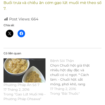
Buổi trưa và chiều ăn cơm gạo lứt muối mè theo số
7.
Post Views:
664
Chia sẻ:
Có liên quan
Bệnh Sỏi Thận
Chọn Chuối hột già thật
nhiều hột dày đặc và
chuối có vị ngọt. * Cách
làm: - Chuối hột: sắt
mỏng, phơi khô, rang
Phương Pháp Ăn Số 7
chín rồi xay thành bột. -
17 Tháng 2, 2016
17 Tháng 2, 2016
Hạt đười ươi: rang chín
Trong "Bài Thuốc"
Trong "Gạo Lứt Muối Mè -
rồi xay thành bột. Trộn 2
Phương Pháp Ohsawa"
thứ bột với nhau theo tỉ