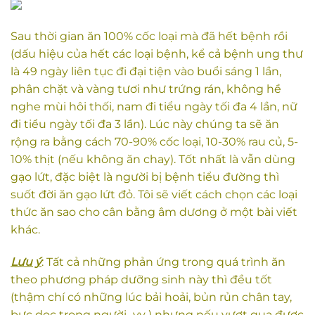
Sau thời gian ăn 100% cốc loại mà đã hết bệnh rồi
(dấu hiệu của hết các loại bệnh, kể cả bệnh ung thư
là 49 ngày liên tục đi đại tiện vào buổi sáng 1 lần,
phân chặt và vàng tươi như trứng rán, không hề
nghe mùi hôi thối, nam đi tiểu ngày tối đa 4 lần, nữ
đi tiểu ngày tối đa 3 lần). Lúc này chúng ta sẽ ăn
rộng ra bằng cách 70-90% cốc loại, 10-30% rau củ, 5-
10% thịt (nếu không ăn chay). Tốt nhất là vẫn dùng
gạo lứt, đặc biệt là người bị bệnh tiểu đường thì
suốt đời ăn gạo lứt đỏ. Tôi sẽ viết cách chọn các loại
thức ăn sao cho cân bằng âm dương ở một bài viết
khác.
Lưu ý
: Tất cả những phản ứng trong quá trình ăn
theo phương pháp dưỡng sinh này thì đều tốt
(thậm chí có những lúc bải hoải, bủn rủn chân tay,
bực dọc trong người ..vv ) nhưng nếu vượt qua được