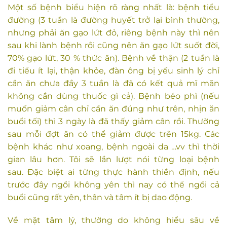
Một số bệnh biểu hiện rõ ràng nhất là: bệnh tiểu
đường (3 tuần là đường huyết trở lại bình thường,
nhưng phải ăn gạo lứt đỏ, riêng bệnh này thì nên
sau khi lành bệnh rồi cũng nên ăn gạo lứt suốt đời,
70% gạo lứt, 30 % thức ăn). Bệnh về thận (2 tuần là
đi tiểu ít lại, thận khỏe, đàn ông bị yếu sinh lý chỉ
cần ăn chưa đầy 3 tuần là đã có kết quả mĩ mãn
không cần dùng thuốc gì cả). Bệnh béo phì (nếu
muốn giảm cân chỉ cần ăn đúng như trên, nhịn ăn
buổi tối) thì 3 ngày là đã thấy giảm cân rồi. Thường
sau mỗi đợt ăn có thể giảm được trên 15kg. Các
bệnh khác như xoang, bệnh ngoài da …vv thì thời
gian lâu hơn. Tôi sẽ lần lượt nói từng loại bệnh
sau.
Đặc biệt ai từng thực hành thiền định, nếu
trước đây ngồi không yên thì nay có thể ngồi cả
buổi cũng rất yên, thân và tâm ít bị dao động.
Về mặt tâm lý, thường do không hiểu sâu về