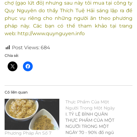
chợ (gạo lứt đỏ) nhưng sau này tôi mua tại công ty
Quy Nguyên do thầy Thích Tuệ Hải sáng lập ra để
phục vụ riêng cho những người ăn theo phương
pháp này. Các bạn có thể tham khảo tại trang
web:
http://www.quynguyen.info
Post Views:
684
Chia sẻ:
Có liên quan
Thực Phẩm Của Một
Người Trong Một Ngày
I. TỶ LỆ BÌNH QUÂN
THỰC PHẨM CỦA MỘT
NGƯỜI TRONG MỘT
NGÀY 70 - 90% đồ ngũ
Phương Pháp Ăn Số 7