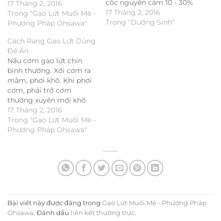
cốc nguyên cám 10 - 30%
17 Tháng 2, 2016
rau củ xào, kho và hấp 1.
17 Tháng 2, 2016
Trong "Gạo Lứt Muối Mè -
Ngũ cốc gồm: Lúa mì,
Trong "Dưỡng Sinh"
Phương Pháp Ohsawa"
gạo lứt, kê, bắp, bo bo,
Cách Rang Gạo Lứt Dùng
lúa mạch, đại mạch, hắc
Để Ăn
mạch, kiều mạch,…
Nấu cơm gạo lứt chín
bình thường. Xới cơm ra
mâm, phơi khô. Khi phơi
cơm, phải trở cơm
thường xuyên mới khô
đều và cơm rang được
17 Tháng 2, 2016
giòn. Mỗi ngày phơi cơm,
Trong "Gạo Lứt Muối Mè -
chiều mang vô, mai phơi
Phương Pháp Ohsawa"
tiếp, không nên phơi ban
đêm ngoài sương. Nhớ
đậy cơm bằng…
Bài viết này được đăng trong
Gạo Lứt Muối Mè - Phương Pháp
Ohsawa
. Đánh dấu
liên kết thường trực
.