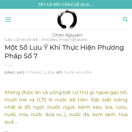
Bỏ
TẤT CẢ RỒI CŨNG SẼ QUA ...
qua
nội
dung
Chơn Nguyên
GẠO LỨT MUỐI MÈ - PHƯƠNG PHÁP OHSAWA
Một Số Lưu Ý Khi Thực Hiện Phương
Pháp Số 7
ĐĂNG VÀO
17 THÁNG 2, 2016
BỞI
CHƠN NGUYÊN
Không được ăn và uống bất cứ thứ gì ngoài gạo lứt,
muối mè và 0,75 lít nước kể trên. Đặc biệt kiêng
nhất là đồ ngọt (nước ngọt, bánh kẹo, bia, rượu,
nước mía, nước dừa vv…), nước đá, kem lạnh, hoa
quả …