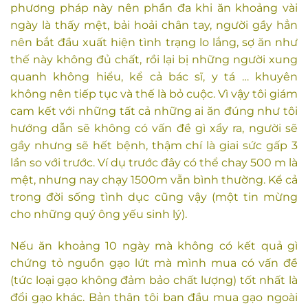
phương pháp này nên phần đa khi ăn khoảng vài
ngày là thấy mệt, bải hoải chân tay, người gầy hẳn
nên bắt đầu xuất hiện tình trạng lo lắng, sợ ăn như
thế này không đủ chất, rồi lại bị những người xung
quanh không hiểu, kể cả bác sĩ, y tá … khuyên
không nên tiếp tục và thế là bỏ cuộc. Vì vậy tôi giám
cam kết với những tất cả những ai ăn đúng như tôi
hướng dẫn sẽ không có vấn đề gì xẩy ra, người sẽ
gầy nhưng sẽ hết bệnh, thậm chí là giai sức gấp 3
lần so với trước. Ví dụ trước đây có thể chay 500 m là
mệt, nhưng nay chạy 1500m vẫn bình thường. Kể cả
trong đời sống tình dục cũng vậy (một tin mừng
cho những quý ông yếu sinh lý).
Nếu ăn khoảng 10 ngày mà không có kết quả gì
chứng tỏ nguồn gạo lứt mà mình mua có vấn đề
(tức loại gạo không đảm bảo chất lượng) tốt nhất là
đổi gạo khác. Bản thân tôi ban đầu mua gạo ngoài