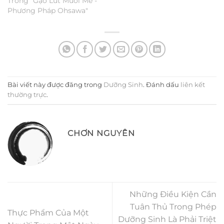
Trong "Gạo Lứt Muối Mè -
Phương Pháp Ohsawa"
Bài viết này được đăng trong
Dưỡng Sinh
. Đánh dấu
liên kết
thường trực
.
CHƠN NGUYÊN
Những Điều Kiện Cần
Tuân Thủ Trong Phép
Thực Phẩm Của Một
Dưỡng Sinh Là Phải Triệt