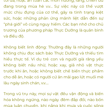
tối đa, hoặc ăn toàn các món nướng, rang, chiên dù
đang trong mùa hè v.v… Sự việc này có thể vượt
mức chịu đựng của cơ thể, gây ra tình trạng kiệt
sức, hoặc những phản ứng mãnh liệt dẫn đến sự
“phá giới” vô cùng nguy hiểm. Các bạn nhớ cho chủ
trương của phương pháp Thực Dưỡng là quân bình
và điều độ.
Không biết linh động: Thường đây là những người
không chịu đọc sách báo Thực Dưỡng và thiếu tìm
hiểu thực tế. Ví dụ trẻ con và người già răng yếu
không biết nấu nhừ, hoặc xay, giã nhỏ vật thực
trước khi ăn, hoặc không biết chế biến thực phẩm
cho dễ ăn, hoặc có người cứ ăn mãi gạo lứt muối mè
lâu ngày sinh chán, v.v….
Trong vũ trụ này, mọi sự vật đều vận động và biến
hóa không ngừng, nào ngày đêm đắp đổi, nào bốn
mùa luân chuyển, khi nắng khi mưa và cuộc sống