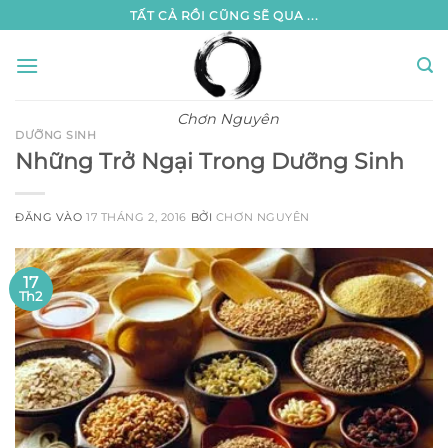
Bỏ
TẤT CẢ RỒI CŨNG SẼ QUA ...
qua
nội
dung
Chơn Nguyên
DƯỠNG SINH
Những Trở Ngại Trong Dưỡng Sinh
ĐĂNG VÀO
17 THÁNG 2, 2016
BỞI
CHƠN NGUYÊN
17
Th2