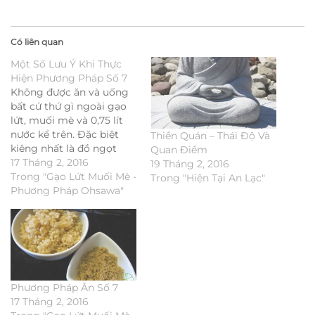
Có liên quan
Một Số Lưu Ý Khi Thực
Hiện Phương Pháp Số 7
Không được ăn và uống
bất cứ thứ gì ngoài gạo
lứt, muối mè và 0,75 lít
nước kể trên. Đặc biệt
Thiền Quán – Thái Độ Và
kiêng nhất là đồ ngọt
Quan Điểm
(nước ngọt, bánh kẹo,
17 Tháng 2, 2016
19 Tháng 2, 2016
bia, rượu, nước mía, nước
Trong "Gạo Lứt Muối Mè -
Trong "Hiện Tại An Lạc"
dừa vv...), nước đá, kem
Phương Pháp Ohsawa"
lạnh, hoa quả ... Sau thời
gian ăn 100%…
Phương Pháp Ăn Số 7
17 Tháng 2, 2016