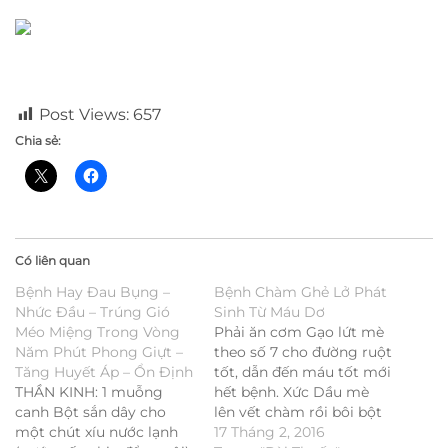
Post Views:
657
Chia sẻ:
Có liên quan
Bệnh Hay Đau Bụng –
Bệnh Chàm Ghẻ Lở Phát
Nhức Đầu – Trúng Gió
Sinh Từ Máu Dơ
Méo Miệng Trong Vòng
Phải ăn cơm Gạo lứt mè
Năm Phút Phong Giựt –
theo số 7 cho đường ruột
Tăng Huyết Áp – Ổn Định
tốt, dẫn đến máu tốt mới
THẦN KINH: 1 muỗng
hết bệnh. Xức Dầu mè
canh Bột sắn dây cho
lên vết chàm rồi bôi bột
một chút xíu nước lạnh
Denti lên. Uống nước Trà
17 Tháng 2, 2016