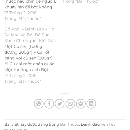
(nước nấu chin để nguội),
đậu đỏ rang và Gạo lứt
Trong "Bài Thuốc"
khuấy lên để bột không
rang, hoặc Trà ba năm-
bị ốc trâu rồi mới cho
17 Tháng 2, 2016
100gram cây Nàng hai
một bát nước sôi vào,
Trong "Bài Thuốc"
(cây…
khuấy lên thấy bột trong
Bổ Phổi – Bệnh Lao – Ho
là chín. Nếu bột chưa
Ra Máu Và Bồi Bổ Sức
trong thì cho vào nồi…
Khỏe Cho Người Kiệt Sức
Một Củ sen (tương
đương 200gr) + Cà rốt
bằng với củ sen (200gr) +
¼ Củ cải một chén nước.
Một muỗng canh Bột
trắng 20gr (nhiều củ cải
17 Tháng 2, 2016
trắng sẽ bị đau thận) + 1
Trong "Bài Thuốc"
lóng Ngưu báng độ 5
phân 20gr + vài lát gừng.
Tất cả…
Bài viết này được đăng trong
Bài Thuốc
. Đánh dấu
liên kết