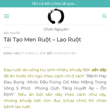
Bỏ
TẤT CẢ RỒI CŨNG SẼ QUA ...
qua
nội
dung
Chơn Nguyên
BÀI THUỐC
Tái Tạo Men Ruột – Lao Ruột
ĐĂNG VÀO
17 THÁNG 2, 2016
BỞI
CHƠN NGUYÊN
Đau ruột do uống trụ sinh nhiều, khuấy Bột
sắn dây
để ăn trước khi ngủ theo cách chỉ ở cách
“
Bệnh Hay
Đau Bụng -Nhức Đầu-Trúng Gió Méo Miệng Trong
Vòng 5 Phút Phong Giựt- Tăng Huyết Áp – Ổn
Định
“. Nếu ăn bột sắn dây theo cách như vậy,
nhưng khuấy bột còn đục (chưa chín) thì chữa
bệnh lao ruột.