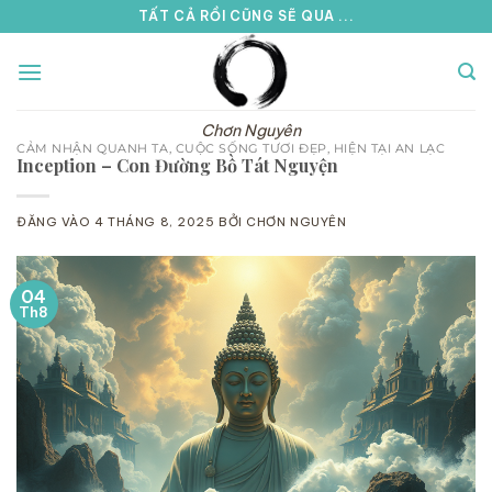
Bỏ
TẤT CẢ RỒI CŨNG SẼ QUA ...
qua
nội
dung
Chơn Nguyên
CẢM NHẬN QUANH TA
,
CUỘC SỐNG TƯƠI ĐẸP
,
HIỆN TẠI AN LẠC
Inception – Con Đường Bồ Tát Nguyện
ĐĂNG VÀO
4 THÁNG 8, 2025
BỞI
CHƠN NGUYÊN
04
Th8